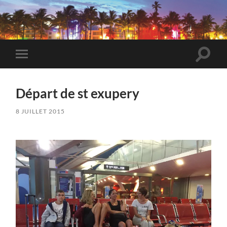
VeryBadTripInMiami
Toggle
Toggle
search
mobile
field
menu
Départ de st exupery
8 JUILLET 2015