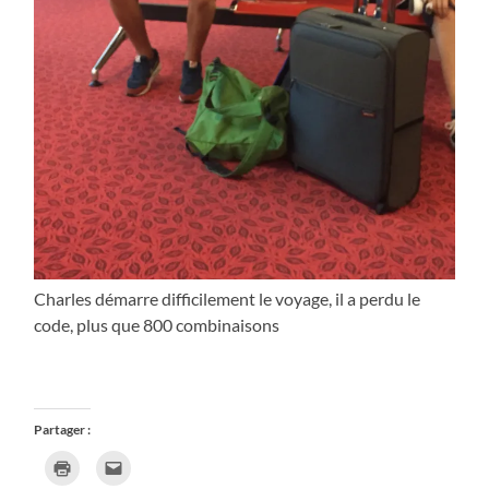
Charles démarre difficilement le voyage, il a perdu le
code, plus que 800 combinaisons
Partager :
Cliquer
Cliquer
pour
pour