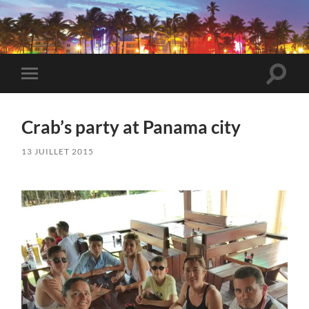
VeryBadTripInMiami
Toggle
Toggle
search
mobile
field
menu
Crab’s party at Panama city
13 JUILLET 2015