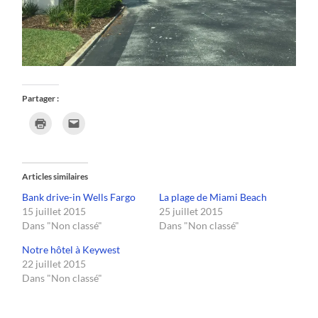
Partager :
Cliquer
Cliquer
pour
pour
imprimer(ouvre
envoyer
dans
un
une
lien
nouvelle
par
fenêtre)
e-
Articles similaires
mail
à
Bank drive-in Wells Fargo
La plage de Miami Beach
un
ami(ouvre
15 juillet 2015
25 juillet 2015
dans
une
Dans "Non classé"
Dans "Non classé"
nouvelle
fenêtre)
Notre hôtel à Keywest
22 juillet 2015
Dans "Non classé"