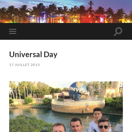
VeryBadTripInMiami
Toggle
Toggle
search
mobile
field
menu
Universal Day
17 JUILLET 2015