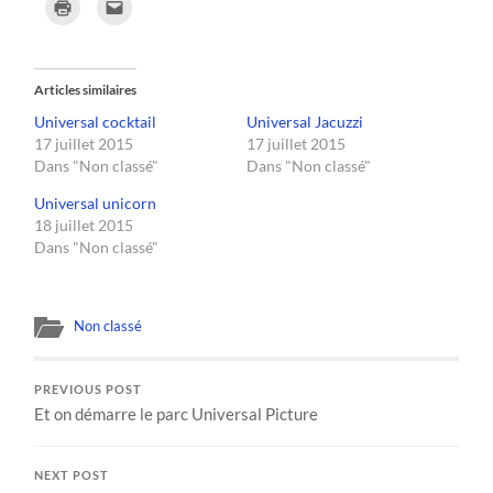
Cliquer
Cliquer
pour
pour
imprimer(ouvre
envoyer
dans
un
une
lien
nouvelle
par
fenêtre)
e-
Articles similaires
mail
à
Universal cocktail
Universal Jacuzzi
un
ami(ouvre
17 juillet 2015
17 juillet 2015
dans
une
Dans "Non classé"
Dans "Non classé"
nouvelle
fenêtre)
Universal unicorn
18 juillet 2015
Dans "Non classé"
Non classé
PREVIOUS POST
Et on démarre le parc Universal Picture
NEXT POST