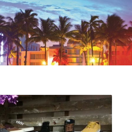
VeryBadTripInMiami