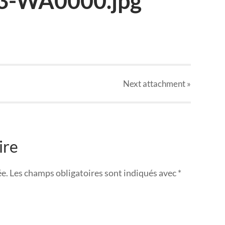
3-WA0000.jpg
Next
attachment
»
ire
ée.
Les champs obligatoires sont indiqués avec
*