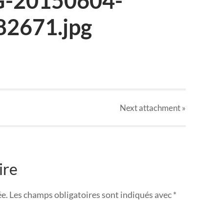
G-20150604-
2671.jpg
Next
attachment
»
ire
ée.
Les champs obligatoires sont indiqués avec
*