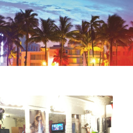
VeryBadTripInMiami