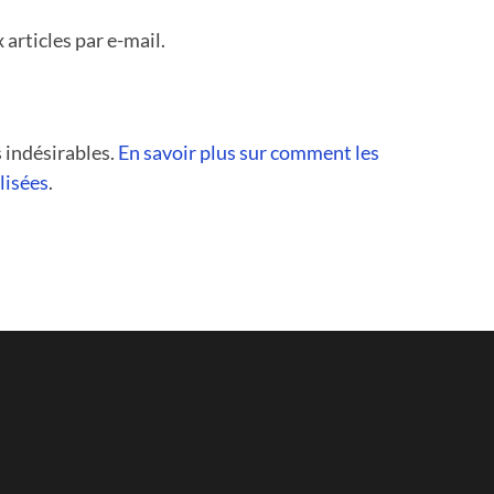
articles par e-mail.
s indésirables.
En savoir plus sur comment les
lisées
.