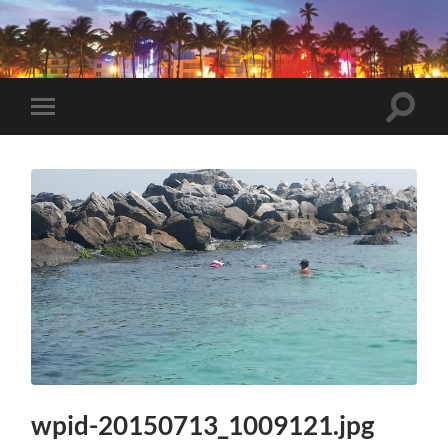
VeryBadTripInMiami
Toggle
Toggle
search
mobile
field
menu
wpid-20150713_1009121.jpg