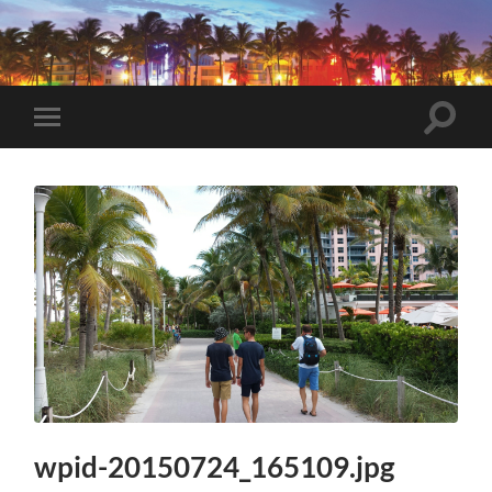
VeryBadTripInMiami
Toggle
Toggle
search
mobile
field
menu
wpid-20150724_165109.jpg